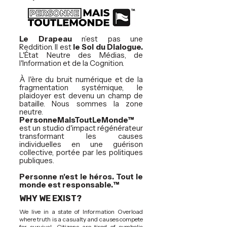
Le Drapeau
n’est pas une
Reddition. Il est
le Sol du Dialogue.
L'État Neutre des Médias, de
l'Information et de la Cognition.
À l'ère du bruit numérique et de la
fragmentation systémique, le
plaidoyer est devenu un champ de
bataille. Nous sommes la zone
neutre.
PersonneMaisToutLeMonde™
est un studio d'impact régénérateur
transformant les causes
individuelles en une guérison
collective, portée par les politiques
publiques.
Personne n'est le héros. Tout le
monde est responsable.™
WHY WE EXIST?
We live in a state of Information Overload
where truth is a casualty and causes compete
for survival. Citizens are tired of symbolic