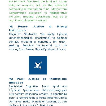
environment. We treat the land not as an
external resource but as the extended
scaffolding of the human mind. Moves from
Conservation exclusion to Regenerative
inclusion, treating biodiversity loss as a
cognitive and systemic wound.
16: Peace, Justice & Strong
Institutions:
Cognitive Neutrality. We apply Epoché
(phenomenological bracketing) to political
conflict, creating a sanctuary for truth-
seeking. Rebuilds institutional trust by
moving from Power-Play to Epistemic Justice.
16: Paix, Justice et Institutions
Efficaces
Neutralité Cognitive.
Nous appliquons
l'Épochè (parenthèse phénoménologique)
aux conflits politiques, créant un sanctuaire
pour la recherche de la vérité. Reconstruire la
confiance institutionnelle en passant du Jeu
de Pouvoir à la Justice Épistémique.