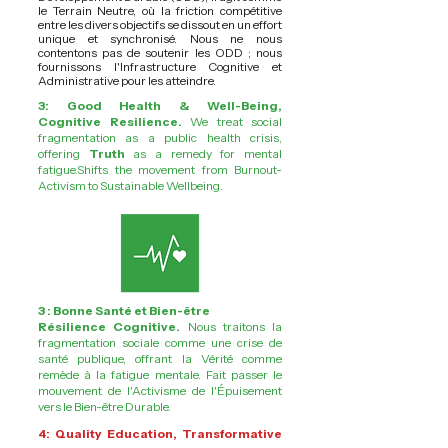
le Terrain Neutre, où la friction compétitive
entre les divers objectifs se dissout en un effort
unique et synchronisé. Nous ne nous
contentons pas de soutenir les ODD ; nous
fournissons l'Infrastructure Cognitive et
Administrative pour les atteindre.
3: Good Health & Well-Being,
Cognitive Resilience.
We treat social
fragmentation as a public health crisis,
offering
Truth
as a remedy for mental
fatigue.Shifts the movement from Burnout-
Activism to Sustainable Wellbeing.
3 : Bonne Santé et Bien-être
Résilience Cognitive.
Nous traitons la
fragmentation sociale comme une crise de
santé publique, offrant la Vérité comme
remède à la fatigue mentale. Fait passer le
mouvement de l'Activisme de l'Épuisement
vers le Bien-être Durable.
4: Quality Education, Transformative