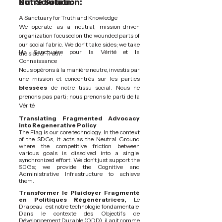
Our Solution:
Notre Solution:
A Sanctuary for Truth and Knowledge
We operate as a neutral, mission-driven
organization focused on the wounded parts of
our social fabric. We don't take sides; we take
Un Sanctuaire pour la Vérité et la
the side of Truth.
Connaissance
Nous opérons à la manière neutre, investis par
une mission et concentrés sur les parties
blessées
de notre tissu social. Nous ne
prenons pas parti; nous prenons le parti de la
Vérité.
Translating Fragmented Advocacy
into Regenerative Policy
The Flag is our core technology. In the context
of the SDGs, it acts as the Neutral Ground
where the competitive friction between
various goals is dissolved into a single,
synchronized effort. We don't just support the
SDGs; we provide the Cognitive and
Administrative Infrastructure to achieve
them.
Transformer le Plaidoyer Fragmenté
en Politiques Régénératrices,
Le
Drapeau est notre technologie fondamentale.
Dans le contexte des Objectifs de
Développement Durable (ODD), il agit comme