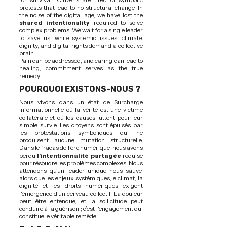
protests that lead to no structural change. In
the noise of the digital age, we have lost the
shared intentionality
required to solve
complex problems. We wait for a single leader
to save us, while systemic issues, climate,
dignity, and digital rights demand a collective
brain.
Pain can be addressed, and caring can lead to
healing; commitment serves as the true
remedy.
POURQUOI EXISTONS-NOUS ?
Nous vivons dans un état de Surcharge
Informationnelle où la vérité est une victime
collatérale et où les causes luttent pour leur
simple survie. Les citoyens sont épuisés par
les protestations symboliques qui ne
produisent aucune mutation structurelle.
Dans le fracas de l'ère numérique, nous avons
perdu
l'intentionnalité partagée
requise
pour résoudre les problèmes complexes. Nous
attendons qu'un leader unique nous sauve,
alors que les enjeux systémiques,le climat, la
dignité et les droits numériques exigent
l'émergence d'un cerveau collectif. La douleur
peut être entendue, et la sollicitude peut
conduire à la guérison ; c’est l'engagement qui
constitue le véritable remède.