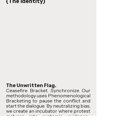
(The Identity)
The Unwritten Flag.
Ceasefire. Bracket. Synchronize. Our
methodology uses Phenomenological
Bracketing to pause the conflict and
start the dialogue. By neutralizing bias,
we create an incubator where protest
matures into systemic, evidence-
based law.
Truth is the Remedy.
Neutrality is our strength.